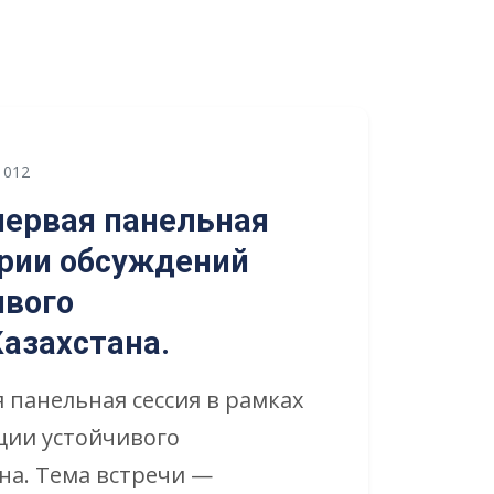
012
первая панельная
ерии обсуждений
ивого
азахстана.
я панельная сессия в рамках
ции устойчивого
на. Тема встречи —