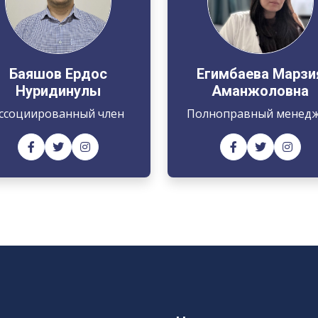
Баяшов Ердос
Егимбаева Марзи
Нуридинулы
Аманжоловна
ссоциированный член
Полноправный менед