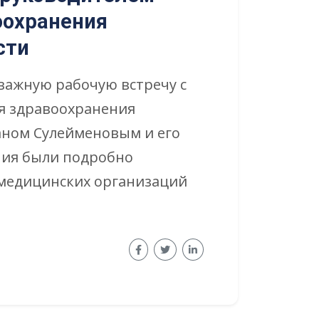
оохранения
сти
важную рабочую встречу с
я здравоохранения
аном Сулейменовым и его
ния были подробно
медицинских организаций