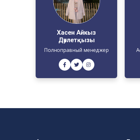
Хасен Айкыз
Дәулетқызы
Полноправный менеджер
А