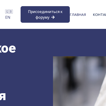
🇬🇧
Присоединиться к
ГЛАВНАЯ
КОНТА
EN
форуму
кое
я