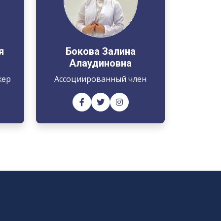
я
Бокова Залина
Алаудиновна
жер
Ассоциированный член