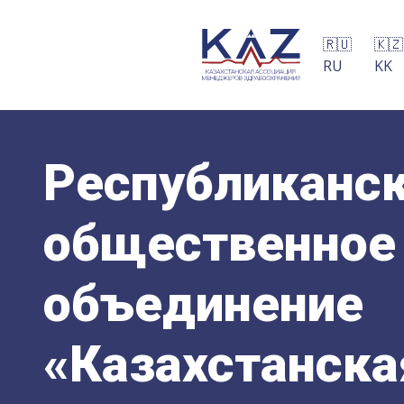
🇷🇺
🇰🇿
RU
KK
Республиканс
общественное
объединение
«Казахстанска